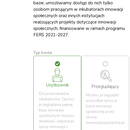
bazie, umożliwiamy dostęp do nich tylko
osobom pracującym w inkubatorach innowacji
społecznych oraz innych instytucjach
realizujących projekty dotyczące innowacji
społecznych, finansowane w ramach programu
FERS 2021-2027.
Typ konta:
Użytkownik
Przeglądający
Dla pracowników
Możesz przeglądać
inkubatorów. Oprócz
wszystkie opisy w
przeglądania pełnej
bazie innowacji
bazy innowacji
społecznej przez
społecznych możesz
stronę
dodawać i edytować
innowacjespoleczne.pl
opisy innowacji z